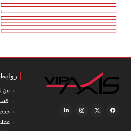
روابط 
من ن
اقسا
خدما
عملاؤ